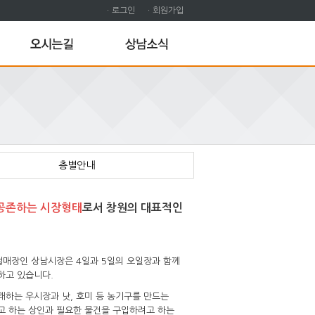
ㆍ로그인
ㆍ회원가입
층별안내
 공존하는 시장형태
로서 창원의 대표적인
설매장인 상남시장은 4일과 5일의 오일장과 함께
하고 있습니다.
래하는 우시장과 낫, 호미 등 농기구를 만드는
려고 하는 상인과 필요한 물건을 구입하려고 하는