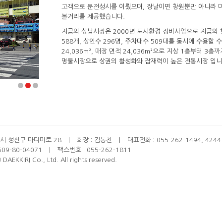
고객으로 문전성시를 이뤘으며, 장날이면 창원뿐만 아니라 마
볼거리를 제공했습니다.
지금의 상남시장은 2000년 도시환경 정비사업으로 지금의 
588개, 상인수 296명, 주차대수 509대를 동시에 수용할 수 
24,036m², 매장 면적 24,036m²으로 지상 1층부터 3
명물시장으로 상권의 활성화와 잠재력이 높은 전통시장 입니
1
2
3
시 성산구 마디미로 28
|
회장 : 김동찬
|
대표전화 : 055-262-1494, 4244
09-80-04071
|
팩스번호 : 055-262-1811
DAEKKIRI Co., Ltd. All rights reserved.