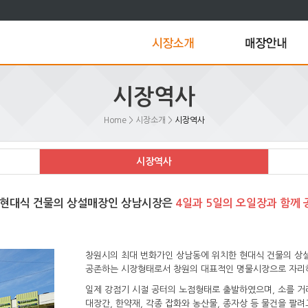
시장역사
Home > 시장소개 >
시장역사
시장역사
 현대식 건물의 상설매장인 상남시장은
4일과 5일의 오일장과 함께
창원시의 최대 번화가인 상남동에 위치한 현대식 건물의 상
공존하는 시장형태로서 창원의 대표적인 명물시장으로 자리
일제 강점기 시절 공터의 노점형태로 출발하였으며, 소를 거
대장간, 한약재, 각종 잡화와 농산물, 종자상 등 물건을 팔